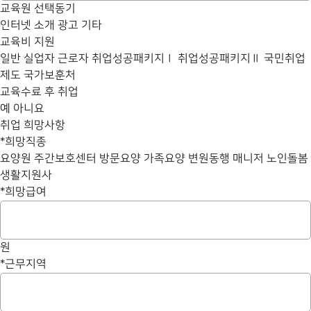
교육원 선택동기
인터넷
소개
광고
기타
교육비 지원
일반
실업자
근로자
취업성공패키지Ⅰ
취업성공패키지Ⅱ
국민취업
제도
국가보훈처
교육수료 후 취업
예
아니요
취업 희망사항
*
희망직종
요양원
주간보호센터
방문요양
가족요양
변원동행 매니저
노인돌봄
생활지원사
*
희망급여
원
*
근무지역