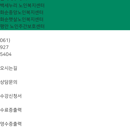
백세누리 노인복지센터
화순중앙노인복지센터
화순햇살노인복지센터
평안 노인주간보호센터
061)
927
5404
오시는길
상담문의
수강신청서
수료증출력
영수증출력