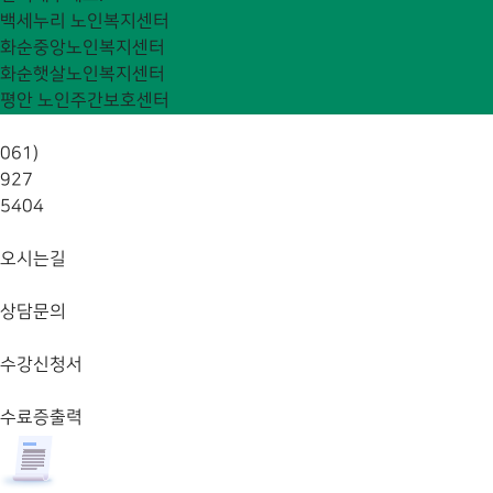
백세누리 노인복지센터
화순중앙노인복지센터
화순햇살노인복지센터
평안 노인주간보호센터
061)
927
5404
오시는길
상담문의
수강신청서
수료증출력