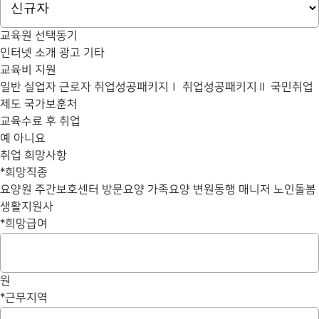
교육원 선택동기
인터넷
소개
광고
기타
교육비 지원
일반
실업자
근로자
취업성공패키지Ⅰ
취업성공패키지Ⅱ
국민취업
제도
국가보훈처
교육수료 후 취업
예
아니요
취업 희망사항
*
희망직종
요양원
주간보호센터
방문요양
가족요양
변원동행 매니저
노인돌봄
생활지원사
*
희망급여
원
*
근무지역