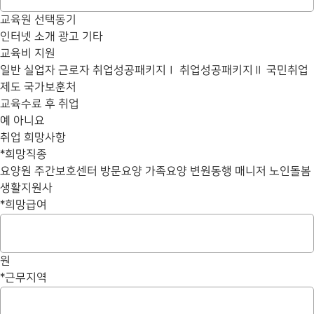
교육원 선택동기
인터넷
소개
광고
기타
교육비 지원
일반
실업자
근로자
취업성공패키지Ⅰ
취업성공패키지Ⅱ
국민취업
제도
국가보훈처
교육수료 후 취업
예
아니요
취업 희망사항
*
희망직종
요양원
주간보호센터
방문요양
가족요양
변원동행 매니저
노인돌봄
생활지원사
*
희망급여
원
*
근무지역