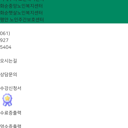
화순중앙노인복지센터
화순햇살노인복지센터
평안 노인주간보호센터
061)
927
5404
오시는길
상담문의
수강신청서
수료증출력
영수증출력